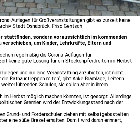
ona-Auflagen für Großveranstaltungen gibt es zurzeit keine
 Archiv Stadt Osnabrück, Friso Gentsch
r stattfinden, sondern voraussichtlich im kommenden
verschieben, um Kinder, Lehrkräfte, Eltern und
Wochen regelmäßig die Corona-Auflagen für
eit keine gute Lösung für ein Steckenpferdreiten im Herbst
ulegen und nur eine Veranstaltung anzubieten, ist nicht
die Rathaustreppen reiten“, gibt Anke Bramlage, Leiterin
weiterführenden Schulen, sie sollen aber in ihrem
 im Herbst möglich machen könnten, ist gesorgt. Allerdings
politischen Gremien wird der Entwicklungsstand nach der
den Grund- und Förderschulen ziehen mit selbstgebastelten
r eine süße Brezel erhalten. Damit wird daran erinnert,