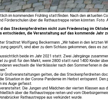
lich im kommenden Frühling stattfinden. Nach den aktuellen Cor
 und Förderschulen über die Rathaustreppe reiten könnten. Foto:
d das Steckenpferdreiten nicht zum Friedenstag im Oktobe
s entschieden, die Veranstaltung auf das kommende Jahr zu 
Erster Stadtrat Wolfgang Beckermann. „Wir haben in den letzten 
zung geprüft, sind aber zu dem Schluss gekommen, dass es zurz
ussichtlich beide im Jahr 2021 statt. Zwei Jahrgänge zusammenz
el zu groß für den Markt, wenn 2800 statt rund 1400 Kinder über 
nderen wechseln die Viertklässler nach den Sommerferien in die 
en.“
ür Großveranstaltungen gelten, die das Steckenpferdreiten doch
 die Situation in der Corona-Pandemie im Herbst entspannt. Den 
 ins Auge gefasst.
 veranstaltet. Die Jungen und Mädchen der vierten Klassen aus 
ließlich über die Rathaustreppe reiten und vom Oberbürgermeiste
Osnabrücker Rathaustreppe aus verkündet wurde.