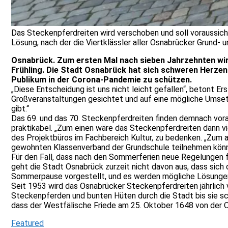
Das Steckenpferdreiten wird verschoben und soll voraussicht
Lösung, nach der die Viertklässler aller Osnabrücker Grund-
Osnabrück. Zum ersten Mal nach sieben Jahrzehnten wir
Frühling. Die Stadt Osnabrück hat sich schweren Herzen
Publikum in der Corona-Pandemie zu schützen.
„Diese Entscheidung ist uns nicht leicht gefallen“, betont 
Großveranstaltungen gesichtet und auf eine mögliche Umset
gibt.“
Das 69. und das 70. Steckenpferdreiten finden demnach vora
praktikabel. „Zum einen wäre das Steckenpferdreiten dann vi
des Projektbüros im Fachbereich Kultur, zu bedenken. „Zum a
gewohnten Klassenverband der Grundschule teilnehmen könn
Für den Fall, dass nach den Sommerferien neue Regelungen f
geht die Stadt Osnabrück zurzeit nicht davon aus, dass sich
Sommerpause vorgestellt, und es werden mögliche Lösungen
Seit 1953 wird das Osnabrücker Steckenpferdreiten jährlich
Steckenpferden und bunten Hüten durch die Stadt bis sie sch
dass der Westfälische Friede am 25. Oktober 1648 von der 
Featured