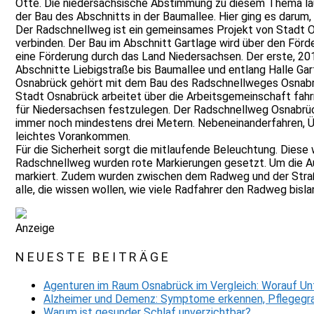
Otte. Die niedersächsische Abstimmung zu diesem Thema lauf
der Bau des Abschnitts in der Baumallee. Hier ging es darum,
Der Radschnellweg ist ein gemeinsames Projekt von Stadt O
verbinden. Der Bau im Abschnitt Gartlage wird über den Fö
eine Förderung durch das Land Niedersachsen. Der erste, 201
Abschnitte Liebigstraße bis Baumallee und entlang Halle Ga
Osnabrück gehört mit dem Bau des Radschnellweges Osnabrüc
Stadt Osnabrück arbeitet über die Arbeitsgemeinschaft fah
für Niedersachsen festzulegen. Der Radschnellweg Osnabrück
immer noch mindestens drei Metern. Nebeneinanderfahren, Ü
leichtes Vorankommen.
Für die Sicherheit sorgt die mitlaufende Beleuchtung. Die
Radschnellweg wurden rote Markierungen gesetzt. Um die Auf
markiert. Zudem wurden zwischen dem Radweg und der Straße 
alle, die wissen wollen, wie viele Radfahrer den Radweg bis
Anzeige
NEUESTE BEITRÄGE
Agenturen im Raum Osnabrück im Vergleich: Worauf Un
Alzheimer und Demenz: Symptome erkennen, Pflegegra
Warum ist gesunder Schlaf unverzichtbar?