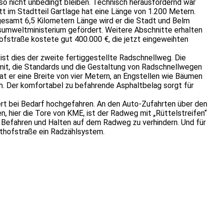
o nicht unbedingt bleiben. Technisch herausfordernd war
tt im Stadtteil Gartlage hat eine Länge von 1.200 Metern.
esamt 6,5 Kilometern Länge wird er die Stadt und Belm
sumweltministerium gefördert. Weitere Abschnitte erhalten
ofstraße kostete gut 400.000 €, die jetzt eingeweihten
st dies der zweite fertiggestellte Radschnellweg. Die
mit, die Standards und die Gestaltung von Radschnellwegen
t er eine Breite von vier Metern, an Engstellen wie Bäumen
. Der komfortabel zu befahrende Asphaltbelag sorgt für
rt bei Bedarf hochgefahren. An den Auto-Zufahrten über den
 hier die Tore von KME, ist der Radweg mit „Rüttelstreifen“
 Befahren und Halten auf dem Radweg zu verhindern. Und für
chthofstraße ein Radzählsystem.