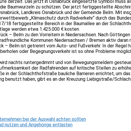
e derzeit. Das jetzt in Osnabrück eingesetzte Symbol muss als
 die Baumwurzeln zu schützen. Der jetzt fertiggestellte Abschni
snabrück, Landkreis Osnabrück und der Gemeinde Belm. Mit insg
rderwettbewerb „Klimaschutz durch Radverkehr“ durch das Bunde
7/18 fertiggestellte Bereich in der Baumallee an der Schlachth
rtlage werden etwa 1.425.000 € kosten.
k – Belm zu den Vorreitern in Niedersachsen. Nach Göttingen i
rradfreundliche Kommunen Niedersachsen / Bremen aktiv daran 
 – Belm ist getrennt vom Auto- und Fußverkehr. In der Regel ha
berholen oder Begegnungsverkehr ist so ohne Probleme möglich
se wird nachts runtergedimmt und von Bewegungsmeldern gesteue
merksamkeit der Radfahrenden auf kritische Stellen zu erhöhen,
in der Schlachthofstraße bauliche Barrieren errichtet, um das
lang benutzt haben, gibt es an der Kreuzung Liebigstraße/Schla
ternehmen bei der Auswahl achten sollten
d nutzen und Angehörige entlasten