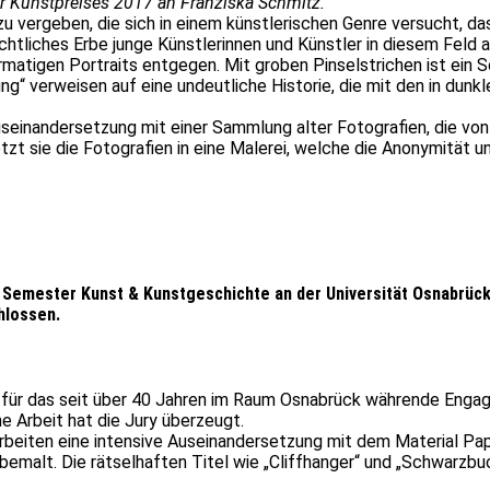
er Kunstpreises 2017 an Franziska Schmitz.
 zu vergeben, die sich in einem künstlerischen Genre versucht, 
htliches Erbe junge Künstlerinnen und Künstler in diesem Feld 
rmatigen Portraits entgegen. Mit groben Pinselstrichen ist ein 
ng“ verweisen auf eine undeutliche Historie, die mit den in dunk
 Auseinandersetzung mit einer Sammlung alter Fotografien, die
t sie die Fotografien in eine Malerei, welche die Anonymität u
n Semester Kunst & Kunstgeschichte an der Universität Osnabrück
hlossen.
 für das seit über 40 Jahren im Raum Osnabrück währende Engage
he Arbeit hat die Jury überzeugt.
Arbeiten eine intensive Auseinandersetzung mit dem Material Papie
bemalt. Die rätselhaften Titel wie „Cliffhanger“ und „Schwarzbuc