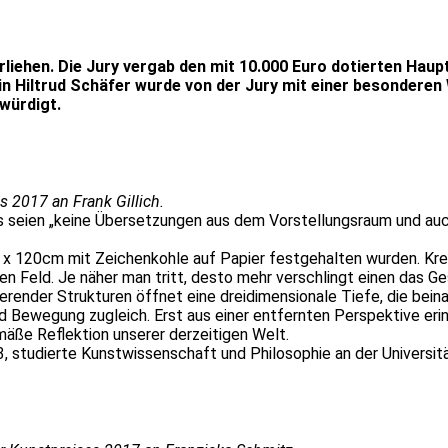
iehen. Die Jury vergab den mit 10.000 Euro dotierten Hauptp
in Hiltrud Schäfer wurde von der Jury mit einer besonderen 
würdigt.
s 2017 an Frank Gillich.
, es seien „keine Übersetzungen aus dem Vorstellungsraum und a
m x 120cm mit Zeichenkohle auf Papier festgehalten wurden. Kre
n Feld. Je näher man tritt, desto mehr verschlingt einen das G
ender Strukturen öffnet eine dreidimensionale Tiefe, die beina
nd Bewegung zugleich. Erst aus einer entfernten Perspektive erin
emäße Reflektion unserer derzeitigen Welt.
63, studierte Kunstwissenschaft und Philosophie an der Universi