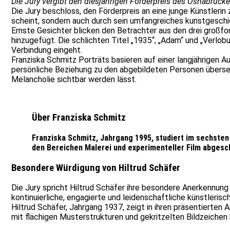
Die Jury vergibt den diesjährigen Förderpreis des Osnabrück
Die Jury beschloss, den Förderpreis an eine junge Künstlerin
scheint, sondern auch durch sein umfangreiches kunstgeschic
Ernste Gesichter blicken den Betrachter aus den drei großfo
hinzugefügt. Die schlichten Titel „1935“, „Adam“ und „Verlobu
Verbindung eingeht.
Franziska Schmitz Porträts basieren auf einer langjährigen
persönliche Beziehung zu den abgebildeten Personen übersetz
Melancholie sichtbar werden lässt.
Über Franziska Schmitz
Franziska Schmitz, Jahrgang 1995, studiert im sechste
den Bereichen Malerei und experimenteller Film abgesc
Besondere Würdigung von Hiltrud Schäfer
Die Jury spricht Hiltrud Schäfer ihre besondere Anerkennung
kontinuierliche, engagierte und leidenschaftliche künstlerisc
Hiltrud Schäfer, Jahrgang 1937, zeigt in ihren präsentierten 
mit flächigen Musterstrukturen und gekritzelten Bildzeichen 