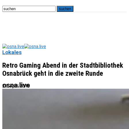
Lokales
Retro Gaming Abend in der Stadtbibliothek
Osnabrück geht in die zweite Runde
osna.live
23. April 2019