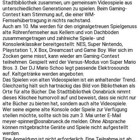
Stadtbibliothek zusammen, um gemeinsam Videospiele aus
unterschiedlichen Generationen zu spielen. Beim Gaming-
Contest kam Stimmung auf, die einer WM-
Fernsehübertragung in nichts nachstand.
Auch am 10. Mai werden für den originalgetreuen Spielgenuss
alte Röhrenfernseher aus Kellern und von Dachböden
zusammengetragen und zahlreiche Spiele- und
Konsolenklassiker bereitgestellt: NES, Super Nintendo,
Playstation 1, X Box, Dreamcast und Game Boy. Wer sich im
Zocken gerne misst, kann wieder am Gaming-Contest
teilnehmen. Gespielt wird der Versus-Modus von Super Mario
Bros. 3. Der DJ Mario Schoo legt passende Elektrosounds
auf. Kaltgetränke werden angeboten.
Das Spielen von alten Videospielen ist ein anhaltender Trend.
Gleichzeitig hält sich hartnäckig das Bild von Bibliotheken als
Orte für alte Bücher. Die Stadtbibliothek Osnabrück nimmt
dieses Klischee humorvoll auf und beweist, dass sie nicht nur
alte Bücher zu bieten hat, sondern auch alte Videospiele.
Wer seine eigene alte Konsole oder Spiele zur Verfügung
stellen möchte, sollte sich bis zum 3. Mai unter E-Mail
meyer-spinner@osnabrueck.de melden. Ohne Absprache
können mitgebrachte Geräte und Spiele nicht aufgestellt
werden.
Eine Anmeldung ist nicht erforderlich. Eine Teilnahme ist ab