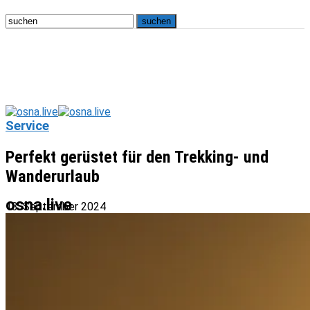
Service
Perfekt gerüstet für den Trekking- und
Wanderurlaub
osna.live
13. September 2024