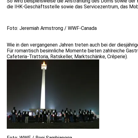
So wird beispielsweise die Anstrahlung des Doms sowie der K
die IHK-Geschäftsstelle sowie das Servicezentrum, das Mobi
Foto: Jeremiah Armstrong / WWF-Canada
Wie in den vergangenen Jahren treten auch bei der diesjährig
Für romantisch besinnliche Momente bieten zahlreiche Gastr
Cafeteria-Trattoria, Ratskeller, Marktschänke, Crêperie).
Foto: WWF / Roni Sambiangga