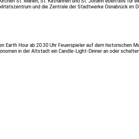
irchen St. Marien, St. Katharinen und St. Johann ebenfalls für
litätszentrum und die Zentrale der Stadtwerke Osnabrück im Du
en Earth Hour ab 20.30 Uhr Feuerspieler auf dem historischen Ma
onomen in der Altstadt ein Candle-Light-Dinner an oder schalte