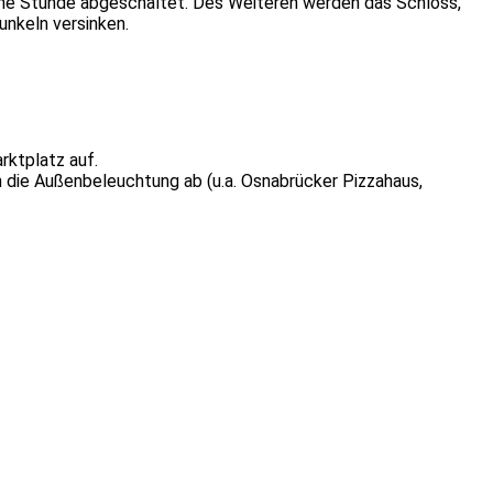
 eine Stunde abgeschaltet. Des Weiteren werden das Schloss,
nkeln versinken.
rktplatz auf.
n die Außenbeleuchtung ab (u.a. Osnabrücker Pizzahaus,