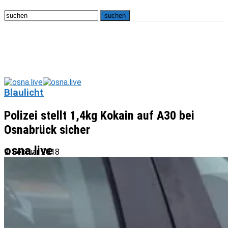
Blaulicht
Polizei stellt 1,4kg Kokain auf A30 bei
Osnabrück sicher
osna.live
9. Februar 2018