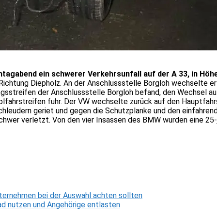
tagabend ein schwerer Verkehrsunfall auf der A 33, in Höhe
 Richtung Diepholz. An der Anschlussstelle Borgloh wechselte er
ungsstreifen der Anschlussstelle Borgloh befand, den Wechsel au
ahrstreifen fuhr. Der VW wechselte zurück auf den Hauptfahrstr
 Schleudern geriet und gegen die Schutzplanke und den einfahren
 schwer verletzt. Von den vier Insassen des BMW wurden eine 25-j
ternehmen bei der Auswahl achten sollten
d nutzen und Angehörige entlasten