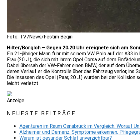
Foto: TV7News/Festim Beqiri
Hilter/Borgloh – Gegen 20.20 Uhr ereignete sich am Sonn
Ein 21-jähriger Mann fuhr mit seinem VW Polo auf der A33 in
Frau (20 J.), die sich mit ihrem Opel Corsa auf dem Einfädel
Dabei übersah der VW-Fahrer einen BMW, der auf dem Überholf
deren Verlauf er die Kontrolle über das Fahrzeug verlor, ins
Die Insassen des Opel (Paar, 20 J.) wurden bei der Kollision
leicht verletzt.
Anzeige
NEUESTE BEITRÄGE
Agenturen im Raum Osnabrück im Vergleich: Worauf Un
Alzheimer und Demenz: Symptome erkennen, Pflegegra
Warum ist gesunder Schlaf unverzichtbar?