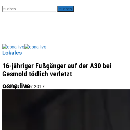
Lokales
16-jähriger Fußgänger auf der A30 bei
Gesmold tödlich verletzt
osna.live
17. September 2017