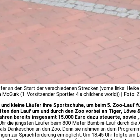
er an den Start der verschiedenen Strecken (vorne links: Heike
 McGurk (1. Vorsitzender Sportler 4 a childrens world)) | Foto: 
d kleine Läufer ihre Sportschuhe, um beim 5. Zoo-Lauf für
tten den Lauf um und durch den Zoo vorbei an Tiger, Löwe &
hren bereits insgesamt 15.000 Euro dazu steuerte, sowie „E
r die jüngsten Läufer beim 800 Meter Bambini-Lauf durch die A
 als Dankeschön an den Zoo. Denn sie nehmen an dem Programm „
en zur Sprachförderung ermöglicht. Um 18:45 Uhr folgte am Löw