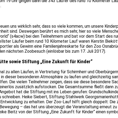
Um 19 Uhr gingen dann die 343 Läufer des rund 10 Kilometer Lau
.
reuen uns wirklich sehr, dass so viele kommen, um unsere Kinderp
eit sind. Deswegen berührt es mich sehr, hier so viele Mensche
 world“ (s4acw) bei den Teilnehmern und bat vor dem Start des 
ellster Läufer beim rund 10 Kilometer Lauf waren Kerstin Bieköt
Sportler als Gewinn eine Familienjahreskarte für den Zoo Osnabrüc
n nächsten Zoobesuch (einlösbar bis zum 17. Juli 2017).
te sowie Stiftung „Eine Zukunft für Kinder“
l zu allen Läufen, in Vertretung für Schirmherr und Oberbürgerm
ll in dieser besonderen Atmosphäre zu laufen und gleichzeitig sa
lfen. Die vielen Teilnehmer zeigen, dass sie diese besondere Sa
einerlös zusätzlich aufstocken. Die Gesamtsumme fließt dann zu
 Angebot hat die Stiftung mit ins Leben gerufen: Grundschulkin
u schreiben. Heike Siebert, Stiftung Stahlwerk Georgsmarienhütt
ntwicklung zu erhalten. Der Zoo-Lauf hilft gleich doppelt: Die 
n Bewegung – das hat uns überzeugt die Veranstaltung erneut zu 
ke Beitz von der Stiftung „Eine Zukunft für Kinder“ einen sym