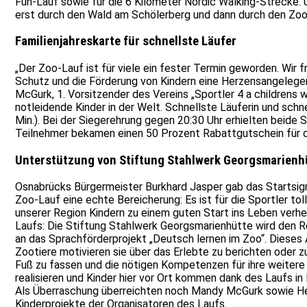
Fun-Lauf sowie für die 6 Kilometer Nordic Walking-Strecke. 
erst durch den Wald am Schölerberg und dann durch den Zoo
Familienjahreskarte für schnellste Läufer
„Der Zoo-Lauf ist für viele ein fester Termin geworden. Wir f
Schutz und die Förderung von Kindern eine Herzensangelegenh
McGurk, 1. Vorsitzender des Vereins „Sportler 4 a childrens
notleidende Kinder in der Welt. Schnellste Läuferin und schn
Min.). Bei der Siegerehrung gegen 20:30 Uhr erhielten beide 
Teilnehmer bekamen einen 50 Prozent Rabattgutschein für de
Unterstützung von Stiftung Stahlwerk Georgsmarienhüt
Osnabrücks Bürgermeister Burkhard Jasper gab das Startsigna
Zoo-Lauf eine echte Bereicherung: Es ist für die Sportler to
unserer Region Kindern zu einem guten Start ins Leben verhe
Laufs: Die Stiftung Stahlwerk Georgsmarienhütte wird den R
an das Sprachförderprojekt „Deutsch lernen im Zoo“. Dieses
Zootiere motivieren sie über das Erlebte zu berichten oder z
Fuß zu fassen und die nötigen Kompetenzen für ihre weitere E
realisieren und Kinder hier vor Ort kommen dank des Laufs i
Als Überraschung überreichten noch Mandy McGurk sowie Hei
Kinderprojekte der Organisatoren des Laufs.