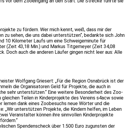
fs vor dem Zooeingang an den Start. Die Strecke führte sie
rojekte zu fördern. Wer mich kennt, weiß, dass mir der
n zu sehen, die uns dabei unterstützen“, bedankte sich John
rund 10 Kilometer Laufs um eine Schweigeminute für
ter (Zeit 43,18 Min.) und Markus Titgemeyer (Zeit 34,08
k. Doch auch die anderen Läufer gingen nicht leer aus: Alle
eister Wolfgang Griesert: „Für die Region Osnabrück ist der
mmeln die Organisatoren Geld für Projekte, die auch in
che sehr unterstützen.“ Eine weitere Besonderheit des Zoo-
 gleichen Teilen in Kinderprojekte des Vereins s4acw sowie
der lernen dank eines Zoobesuchs neue Wörter und die
e: „Wir unterstützen Projekte, die Kindern helfen, im Leben
zwei Veranstalter können ihre sinnvollen Kinderprojekte
fördern.“
bolischen Spendenscheck über 1.500 Euro zugunsten der