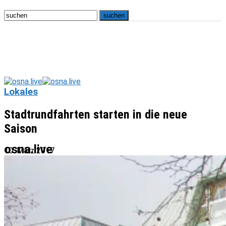
Lokales
Stadtrundfahrten starten in die neue
Saison
osna.live
10. März 2017