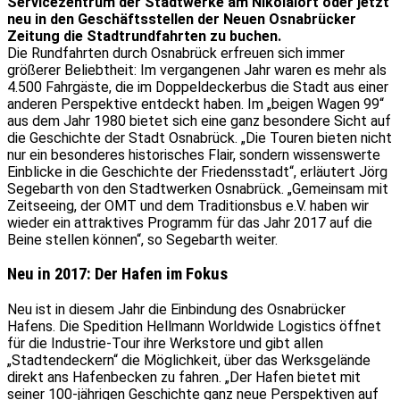
Servicezentrum der Stadtwerke am Nikolaiort oder jetzt
neu in den Geschäftsstellen der Neuen Osnabrücker
Zeitung die Stadtrundfahrten zu buchen.
Die Rundfahrten durch Osnabrück erfreuen sich immer
größerer Beliebtheit: Im vergangenen Jahr waren es mehr als
4.500 Fahrgäste, die im Doppeldeckerbus die Stadt aus einer
anderen Perspektive entdeckt haben. Im „beigen Wagen 99“
aus dem Jahr 1980 bietet sich eine ganz besondere Sicht auf
die Geschichte der Stadt Osnabrück. „Die Touren bieten nicht
nur ein besonderes historisches Flair, sondern wissenswerte
Einblicke in die Geschichte der Friedensstadt“, erläutert Jörg
Segebarth von den Stadtwerken Osnabrück. „Gemeinsam mit
Zeitseeing, der OMT und dem Traditionsbus e.V. haben wir
wieder ein attraktives Programm für das Jahr 2017 auf die
Beine stellen können“, so Segebarth weiter.
Neu in 2017: Der Hafen im Fokus
Neu ist in diesem Jahr die Einbindung des Osnabrücker
Hafens. Die Spedition Hellmann Worldwide Logistics öffnet
für die Industrie-Tour ihre Werkstore und gibt allen
„Stadtendeckern“ die Möglichkeit, über das Werksgelände
direkt ans Hafenbecken zu fahren. „Der Hafen bietet mit
seiner 100-jährigen Geschichte ganz neue Perspektiven auf