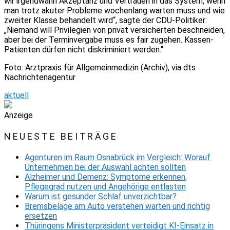
wir irgendwann Akzeptanz und Vertrauen in das System, wenn
man trotz akuter Probleme wochenlang warten muss und wie
zweiter Klasse behandelt wird“, sagte der CDU-Politiker:
„Niemand will Privilegien von privat versicherten beschneiden,
aber bei der Terminvergabe muss es fair zugehen. Kassen-
Patienten dürfen nicht diskriminiert werden.“
Foto: Arztpraxis für Allgemeinmedizin (Archiv), via dts
Nachrichtenagentur
aktuell
Anzeige
NEUESTE BEITRÄGE
Agenturen im Raum Osnabrück im Vergleich: Worauf
Unternehmen bei der Auswahl achten sollten
Alzheimer und Demenz: Symptome erkennen,
Pflegegrad nutzen und Angehörige entlasten
Warum ist gesunder Schlaf unverzichtbar?
Bremsbeläge am Auto verstehen warten und richtig
ersetzen
Thüringens Ministerpräsident verteidigt KI-Einsatz in