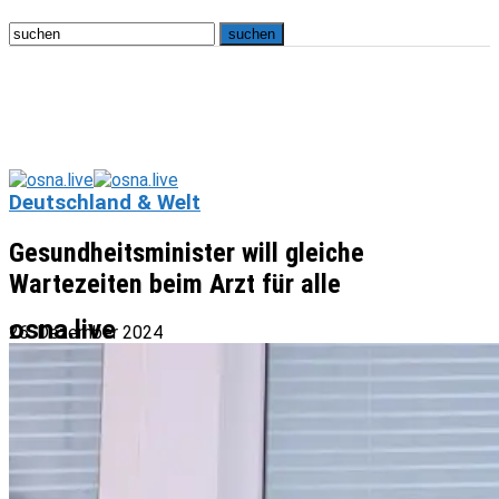
Deutschland & Welt
Gesundheitsminister will gleiche
Wartezeiten beim Arzt für alle
osna.live
26. Dezember 2024